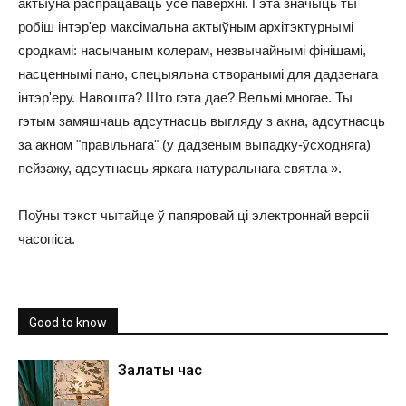
актыўна распрацаваць ўсе паверхні. Гэта значыць ты
робіш інтэр'ер максімальна актыўным архітэктурнымі
сродкамі: насычаным колерам, незвычайнымі фінішамі,
насценнымі пано, спецыяльна створанымі для дадзенага
інтэр'еру. Навошта? Што гэта дае? Вельмі многае. Ты
гэтым замяшчаць адсутнасць выгляду з акна, адсутнасць
за акном "правільнага" (у дадзеным выпадку-ўсходняга)
пейзажу, адсутнасць яркага натуральнага святла ».
Поўны тэкст чытайце ў папяровай ці
электроннай версіі
часопіса.
Good to know
Залаты час