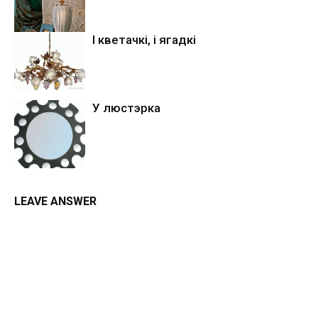
І кветачкі, і ягадкі
У люстэрка
LEAVE ANSWER