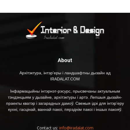
About
Архітэктура, інтэр’еры і ландшафтны дызайн ад
IRADALAT.COM
Інфармацыйны інтэрнэт-рэсурс, прысвечаны актуальным
тэндэнцыям у дызайне, архітэктуры і артэ. Лепшыя дызайн-
праекты кватэр і загарадных дамоў. Свежыя ідэі для інтэр’еру
кухні, гасцінай, ваннай пакоі, пярэднім пакоі і іншых пакояў.
Contact us:
info@iradalat.com