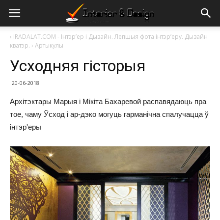
›
IRADALAT.COM - Інтэр’ер і Дызайн. Лепшыя фота інтэр’еру. Дызайн
кватэр.
›
Артыкулы
Усходняя гісторыя
20-06-2018
Архітэктары Марыя і Мікіта Бахаревой распавядаюць пра
тое, чаму Ўсход і ар-дэко могуць гарманічна спалучацца ў
інтэр'еры