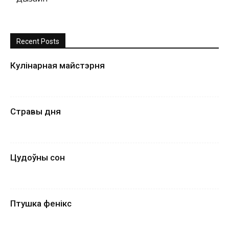
Recent Posts
Кулінарная майстэрня
Стравы дня
Цудоўны сон
Птушка фенікс