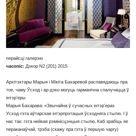
перайсці галерэю
часопіс:
Дэкор N2 (201) 2015
Архітэктары Марыя і Мікіта Бахаревой распавядаюць пра
тое, чаму Ўсход і ар-дэко могуць гарманічна спалучацца ў
інтэр'еры
Марыя Бахарава: «Звычайна ў сучасных інтэр'ерах
Усход-гэта аўтарская інтэрпрэтацыя ўсходняга стылю. І ў
нас так: гэта нейкая рэмінісцэнцыя стылю. Каб зрабіць яе
пераканаўчай, трэба (скажу пра гэта ў першую чаргу)