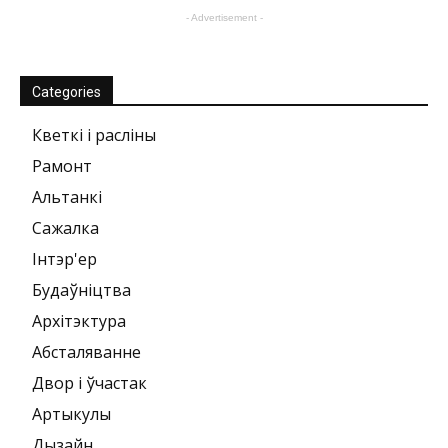
- Advertisement -
Categories
Кветкі і расліны
Рамонт
Альтанкі
Сажалка
Інтэр'ер
Будаўніцтва
Архітэктура
Абсталяванне
Двор і ўчастак
Артыкулы
Дызайн