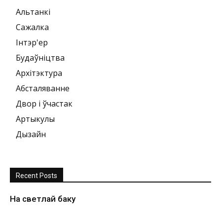
Альтанкі
Сажалка
Інтэр'ер
Будаўніцтва
Архітэктура
Абсталяванне
Двор і ўчастак
Артыкулы
Дызайн
Recent Posts
На светлай баку