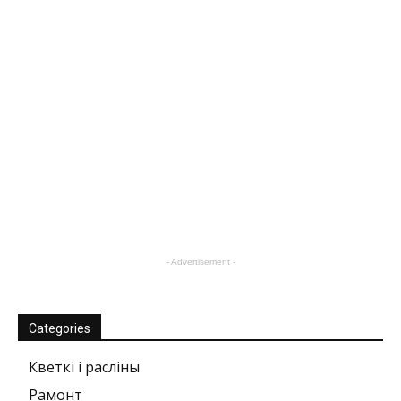
- Advertisement -
Categories
Кветкі і расліны
Рамонт