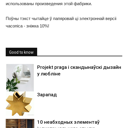
использованы произведения этой фабрики.
Поўны тэкст чытайце ў папяровай ці
электроннай версіі
часопіса - зніжка 10%!
Good to know
Projekt praga і скандынаўскі дызайн
у любліне
Зарапад
10 неабходных элементаў