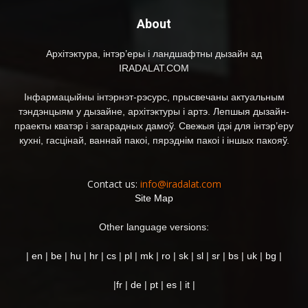
About
Архітэктура, інтэр’еры і ландшафтны дызайн ад
IRADALAT.COM
Інфармацыйны інтэрнэт-рэсурс, прысвечаны актуальным
тэндэнцыям у дызайне, архітэктуры і артэ. Лепшыя дызайн-
праекты кватэр і загарадных дамоў. Свежыя ідэі для інтэр’еру
кухні, гасцінай, ваннай пакоі, пярэднім пакоі і іншых пакояў.
Contact us:
info@iradalat.com
Site Map
Other language versions:
|
en
|
be
|
hu
|
hr
|
cs
|
pl
|
mk
|
ro
|
sk
|
sl
|
sr
|
bs
|
uk
|
bg
|
|
fr
|
de
|
pt
|
es
|
it
|