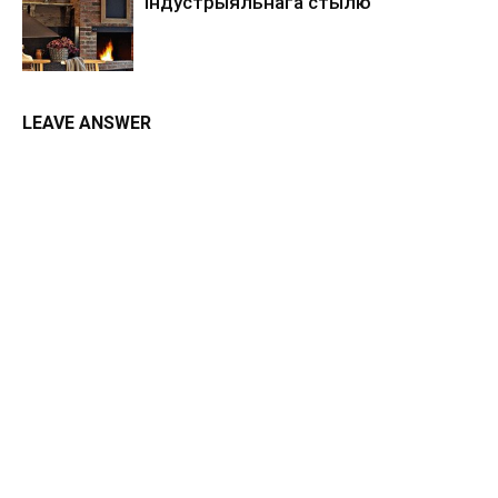
індустрыяльнага стылю
LEAVE ANSWER