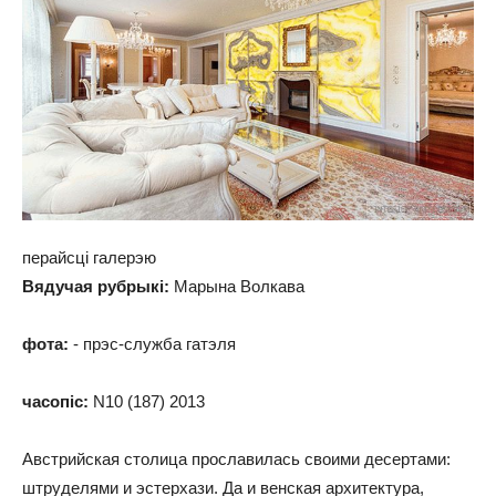
перайсці галерэю
Вядучая рубрыкі:
Марына Волкава
фота:
- прэс-служба гатэля
часопіс:
N10 (187) 2013
Австрийская столица прославилась своими десертами:
штруделями и эстерхази. Да и венская архитектура,