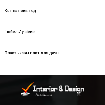
Кот на новы год
'нобель' у кіеве
Пластыкавы плот для дачы