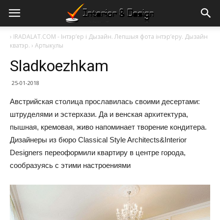
›
IRADALAT.COM - Інтэр’ер і Дызайн. Лепшыя фота інтэр’еру. Дызайн
кватэр.
›
Артыкулы
Sladkoezhkam
25-01-2018
Австрийская столица прославилась своими десертами:
штруделями и эстерхази. Да и венская архитектура,
пышная, кремовая, живо напоминает творение кондитера.
Дизайнеры из бюро Classical Style Architects&Interior
Designers переоформили квартиру в центре города,
сообразуясь с этими настроениями