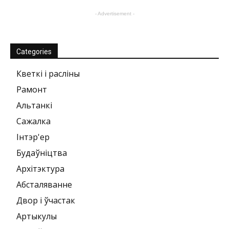
- Advertisement -
Categories
Кветкі і расліны
Рамонт
Альтанкі
Сажалка
Інтэр'ер
Будаўніцтва
Архітэктура
Абсталяванне
Двор і ўчастак
Артыкулы