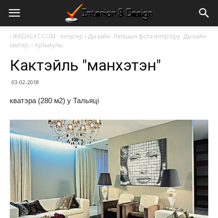
›
IRADALAT.COM - Інтэр’ер і Дызайн. Лепшыя фота інтэр’еру. Дызайн
кватэр.
›
Артыкулы
Кактэйль "манхэтэн"
03-02-2018
кватэра (280 м2) у Тальяці