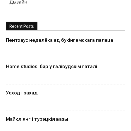
Дызайн
Recent Posts
Пентхаус недалёка ад букінгемскага палаца
Home studios: бар у галівудскім гатэлі
Усход і захад
Майкл янг і турэцкія вазы