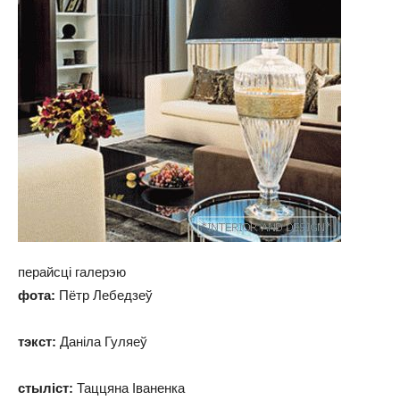
перайсці галерэю
фота:
Пётр Лебедзеў
тэкст:
Даніла Гуляеў
стыліст:
Таццяна Іваненка