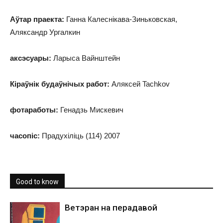
Аўтар праекта:
Ганна Калеснікава-Зиньковская,
Аляксандр Ургалкин
аксэсуары:
Ларыса Вайнштейн
Кіраўнік будаўнічых работ:
Аляксей Tachkov
фотаработы:
Генадзь Мискевич
часопіс:
Прадухіліць (114) 2007
Good to know
Ветэран на перадавой