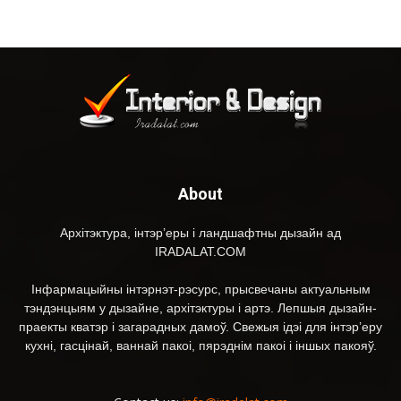
About
Архітэктура, інтэр’еры і ландшафтны дызайн ад
IRADALAT.COM
Інфармацыйны інтэрнэт-рэсурс, прысвечаны актуальным
тэндэнцыям у дызайне, архітэктуры і артэ. Лепшыя дызайн-
праекты кватэр і загарадных дамоў. Свежыя ідэі для інтэр’еру
кухні, гасцінай, ваннай пакоі, пярэднім пакоі і іншых пакояў.