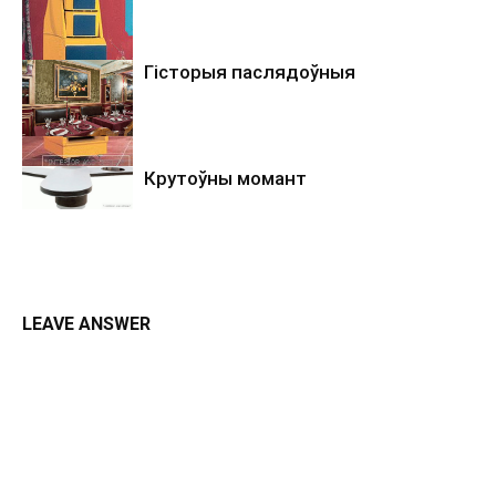
Гісторыя паслядоўныя
Крутоўны момант
LEAVE ANSWER