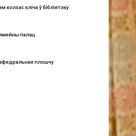
эм колхас кліча ў бібліятэку
ямейны палац
афедральная плошчу