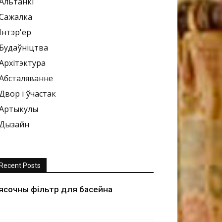
Альтанкі
Сажалка
Інтэр'ер
Будаўніцтва
Архітэктура
Абсталяванне
Двор і ўчастак
Артыкулы
Дызайн
Recent Posts
ясочны фільтр для басейна