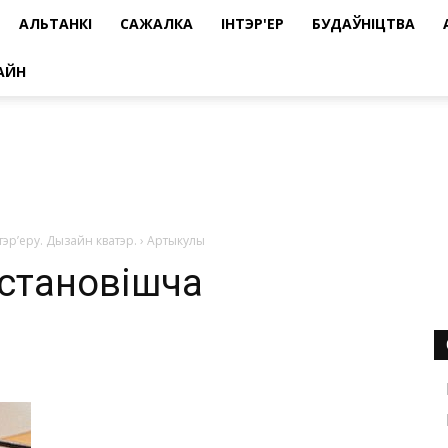
АЛЬТАНКІ
САЖАЛКА
ІНТЭР'ЕР
БУДАЎНІЦТВА
АЙН
тэр’еру. Дызайн кватэр.
›
Артыкулы
становішча