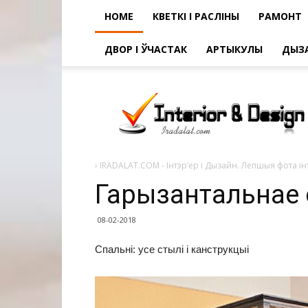
HOME
КВЕТКІ І РАСЛІНЫ
РАМОНТ
ДВОР І ЎЧАСТАК
АРТЫКУЛЫ
ДЫЗ
Гарызантальнае
становішча
›
IRADALAT.COM - Інтэр’ер і Дызайн. Лепшыя фота ін
Гарызантальнае 
08-02-2018
Спальні: усе стылі і канструкцыі