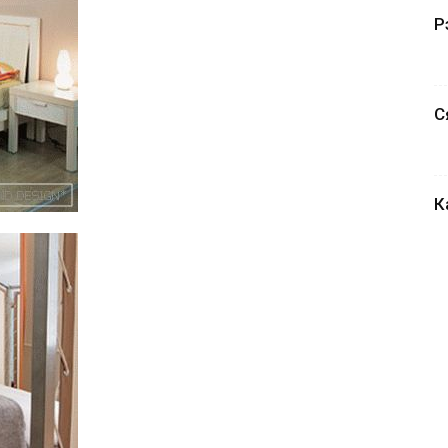
Р
С
К